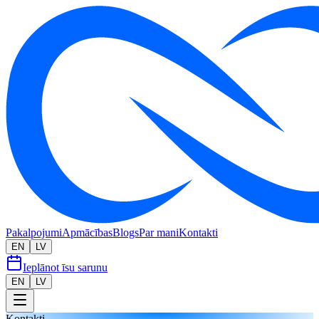
Pakalpojumi
Apmācības
Blogs
Par mani
Kontakti
EN
LV
Ieplānot īsu sarunu
EN
LV
Kontakti