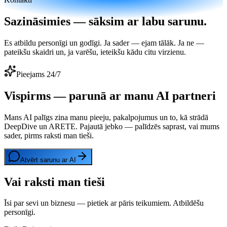
Sazināsimies — sāksim ar labu sarunu.
Es atbildu personīgi un godīgi. Ja sader — ejam tālāk. Ja ne —
pateikšu skaidri un, ja varēšu, ieteikšu kādu citu virzienu.
Pieejams 24/7
Vispirms — parunā ar manu AI partneri
Mans AI palīgs zina manu pieeju, pakalpojumus un to, kā strādā
DeepDive un ARETE. Pajautā jebko — palīdzēs saprast, vai mums
sader, pirms raksti man tieši.
Atvērt sarunu ar AI
Vai raksti man tieši
Īsi par sevi un biznesu — pietiek ar pāris teikumiem. Atbildēšu
personīgi.