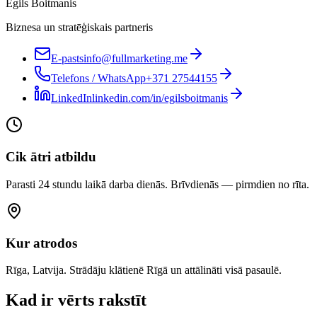
Egils Boitmanis
Biznesa un stratēģiskais partneris
E-pasts
info@fullmarketing.me
Telefons / WhatsApp
+371 27544155
LinkedIn
linkedin.com/in/egilsboitmanis
Cik ātri atbildu
Parasti 24 stundu laikā darba dienās. Brīvdienās — pirmdien no rīta.
Kur atrodos
Rīga, Latvija. Strādāju klātienē Rīgā un attālināti visā pasaulē.
Kad ir vērts rakstīt