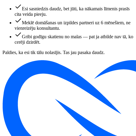
Esi sasniedzis daudz, bet jūti, ka nākamais līmenis prasīs
cita veida pieeju.
Meklē domāšanas un izpildes partneri uz 6 mēnešiem, ne
vienreizēju konsultantu.
Gribi godīgu skatienu no malas — pat ja atbilde nav tā, ko
cerēji dzirdēt.
Paldies, ka esi tik tālu nolasījis. Tas jau pasaka daudz.