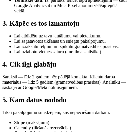
Tehniskie dati:
IP, pārlūks, ierīce, lapu apmeklējumi — caur
Google Analytics 4 un Meta Pixel anonimizētā/agregētā
veidā.
3. Kāpēc es tos izmantoju
Lai atbildētu uz tavu jautājumu vai pieteikumu.
Lai sagatavotos tikšanās un sniegtu pakalpojumu.
Lai izrakstītu rēķinu un izpildītu grāmatvedības prasības.
Lai uzlabotu vietnes saturu (anonīma statistika).
4. Cik ilgi glabāju
Saraksti — līdz 2 gadiem pēc pēdējā kontakta. Klientu darba
materiālus — līdz 5 gadiem (grāmatvedības prasības). Analītiku —
saskaņā ar Google/Meta noklusējumiem.
5. Kam datus nododu
Tikai pakalpojumu sniedzējiem, kas nepieciešami darbam:
Stripe (maksājumi)
Calendly (tikšanās rezervācija)