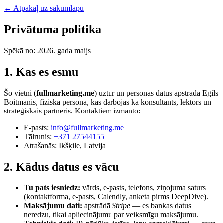
← Atpakaļ uz sākumlapu
Privātuma politika
Spēkā no: 2026. gada maijs
1. Kas es esmu
Šo vietni (
fullmarketing.me
) uztur un personas datus apstrādā Egils
Boitmanis, fiziska persona, kas darbojas kā konsultants, lektors un
stratēģiskais partneris. Kontaktiem izmanto:
E-pasts:
info@fullmarketing.me
Tālrunis:
+371 27544155
Atrašanās: Ikšķile, Latvija
2. Kādus datus es vācu
Tu pats iesniedz:
vārds, e-pasts, telefons, ziņojuma saturs
(kontaktforma, e-pasts, Calendly, anketa pirms DeepDive).
Maksājumu dati:
apstrādā
Stripe
— es bankas datus
neredzu, tikai apliecinājumu par veiksmīgu maksājumu.